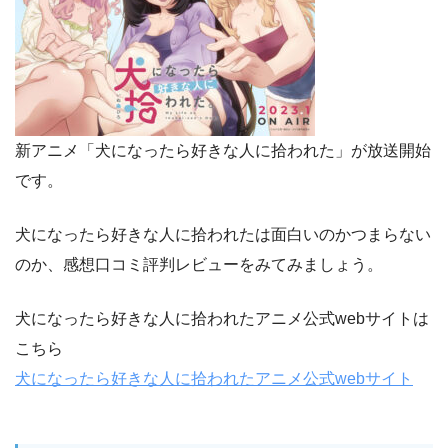
新アニメ「犬になったら好きな人に拾われた」が放送開始
です。
犬になったら好きな人に拾われたは面白いのかつまらない
のか、感想口コミ評判レビューをみてみましょう。
犬になったら好きな人に拾われたアニメ公式webサイトは
こちら
犬になったら好きな人に拾われたアニメ公式webサイト