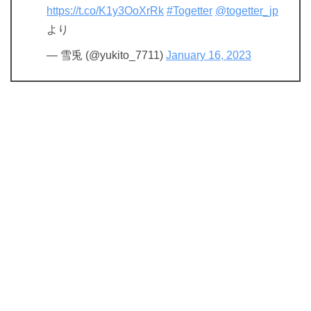
https://t.co/K1y3OoXrRk
#Togetter
@togetter_jp
より
— 雪兎 (@yukito_7711)
January 16, 2023