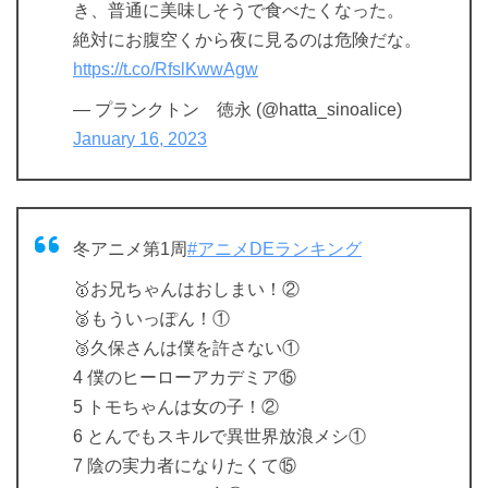
き、普通に美味しそうで食べたくなった。
絶対にお腹空くから夜に見るのは危険だな。
https://t.co/RfslKwwAgw
— プランクトン 徳永 (@hatta_sinoalice)
January 16, 2023
冬アニメ第1周
#アニメDEランキング
🥇お兄ちゃんはおしまい！②
🥈もういっぽん！①
🥉久保さんは僕を許さない①
4 僕のヒーローアカデミア⑮
5 トモちゃんは女の子！②
6 とんでもスキルで異世界放浪メシ①
7 陰の実力者になりたくて⑮