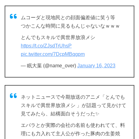
ムコーダと現地民との顔面偏差値に笑う等
つかこんな時間に見るもんじゃないなｗｗｗ
とんでもスキルで異世界放浪メシ
https://t.co/ZJsdTrUhsP
pic.twitter.com/7DcpMBqgpm
— 眠大葉 (@name_over)
January 16, 2023
ネットニュースで今期放送のアニメ「とんでも
スキルで異世界放浪メシ 」が話題って見かけて
見てみたら、結構面白そうだった✨
エバラとか実際の会社の名前も使われてて、料
理にも力入れて主人公が作った豚肉の生姜焼