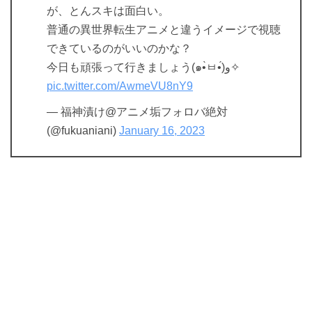
が、とんスキは面白い。
普通の異世界転生アニメと違うイメージで視聴
できているのがいいのかな？
今日も頑張って行きましょう(๑•̀ㅂ•́)و✧
pic.twitter.com/AwmeVU8nY9
— 福神漬け@アニメ垢フォロバ絶対
(@fukuaniani)
January 16, 2023