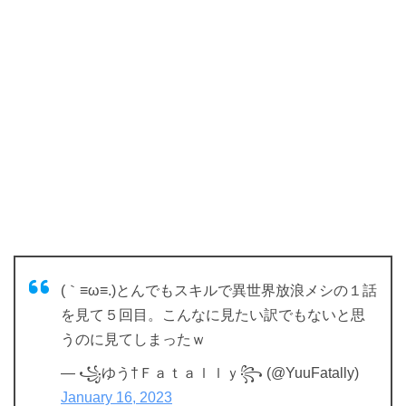
(｀≡ω≡.)とんでもスキルで異世界放浪メシの１話
を見て５回目。こんなに見たい訳でもないと思
うのに見てしまったｗ
— ꧁ゆう†Ｆａｔａｌｌｙ꧂ (@YuuFatally)
January 16, 2023