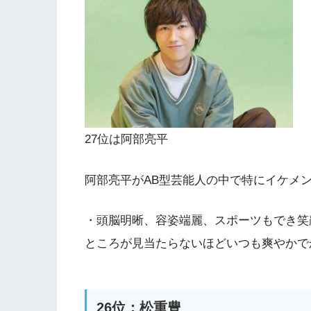
27位は阿部亮平
阿部亮平がAB型芸能人の中で特にイケメ
・頭脳明晰、容姿端麗、スポーツもでき笑
ところが見当たらないほどいつも爽やかで
26位：松重豊