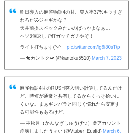
昨日導入の麻雀物語4の甘、突入率37%キツすぎ
わろた🤣ジャギかな？
天井前提スペックみたいのばっかよなぁ…
ヘソ3個返しで釘ガッチガチやぞ！
ライト打ちます(^-^ゞ
pic.twitter.com/lg6i80sTtp
— 🐎カントク📯 (@kantoku5510)
March 7, 2023
麻雀物語4甘のRUSH突入狙い計算してるんだけ
ど、時短が通常と共有してるからくっそ拾いに
くいな。まぁギンパラと同じく慣れたら安定す
る可能性もあるけど。
— 巫秋月（かんなぎしゅうげつ）＠アカウント
崩壊しましたうぇい (@Vtuber_Euslid)
March 6,