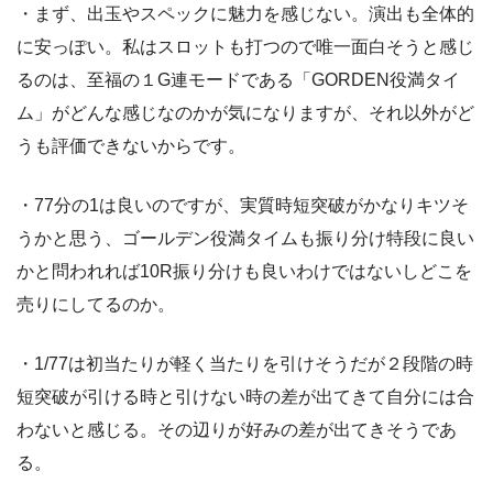
・まず、出玉やスペックに魅力を感じない。演出も全体的
に安っぽい。私はスロットも打つので唯一面白そうと感じ
るのは、至福の１G連モードである「GORDEN役満タイ
ム」がどんな感じなのかが気になりますが、それ以外がど
うも評価できないからです。
・77分の1は良いのですが、実質時短突破がかなりキツそ
うかと思う、ゴールデン役満タイムも振り分け特段に良い
かと問われれば10R振り分けも良いわけではないしどこを
売りにしてるのか。
・1/77は初当たりが軽く当たりを引けそうだが２段階の時
短突破が引ける時と引けない時の差が出てきて自分には合
わないと感じる。その辺りが好みの差が出てきそうであ
る。