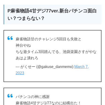
P麻雀物語4甘デジ77ver.新台パチンコ面白
い？つまらない？
麻雀物語甘のチャレンジ5回目も失敗と
神台やね
ちな遊タイム3回踏んでる、池袋楽園さすがやな
あはよ潰れろ
— がくせー (@gakuse_danmemo)
March 7,
2023
パチンコの神に感謝
麻雀物語4甘デジ1/77なのに結構出た！