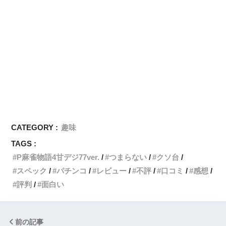
CATEGORY :
趣味
TAGS :
P麻雀物語4甘デジ77ver.
つまらない
クソ台
スペック
パチンコ
レビュー
不評
口コミ
感想
評判
面白い
前の記事