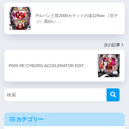
Pルパン三世2000カラットの涙129ver.（甘デ
ジ）面白い…
次の記事
P009 RE:CYBORG ACCELERATOR EDIT…
カテゴリー