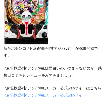
新台パチンコ「P麻雀物語4甘デジ77ver.」が稼働開始で
す。
P麻雀物語4甘デジ77ver.は面白いのかつまらないのか、感
想口コミ評判レビューをみてみましょう。
P麻雀物語4甘デジ77ver.メーカー公式webサイトはこちら
P麻雀物語4甘デジ77ver.メーカー公式webサイト