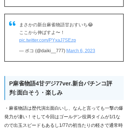
まさかの新台麻雀物語甘おすいち😂
ここから伸ばすよ〜！
pic.twitter.com/PYxaJ7SEzp
— ポコ (@daiki__777)
March 6, 2023
P麻雀物語4甘デジ77ver.新台パチンコ評
判:面白そう・楽しみ
・麻雀物語は歴代演出面白いし、なんと言っても一撃の爆
発力が凄い！そして今回はゴールデン役満タイムが1/1な
ので出玉スピードもあるし1/77の初当たりの軽さで通常時