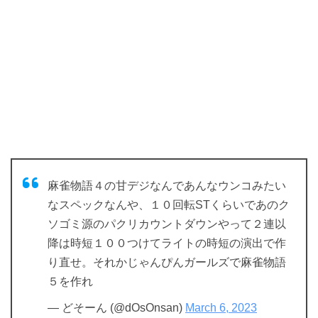
麻雀物語４の甘デジなんであんなウンコみたい
なスペックなんや、１０回転STくらいであのク
ソゴミ源のパクリカウントダウンやって２連以
降は時短１００つけてライトの時短の演出で作
り直せ。それかじゃんぴんガールズで麻雀物語
５を作れ
— どそーん (@dOsOnsan)
March 6, 2023