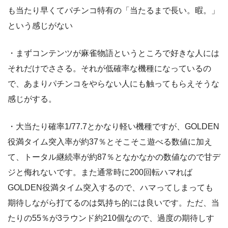
も当たり早くてパチンコ特有の「当たるまで長い。暇。」
という感じがない
・まずコンテンツが麻雀物語というところで好きな人には
それだけでささる。それが低確率な機種になっているの
で、あまりパチンコをやらない人にも触ってもらえそうな
感じがする。
・大当たり確率1/77.7とかなり軽い機種ですが、GOLDEN
役満タイム突入率が約37％とそこそこ遊べる数値に加え
て、トータル継続率が約87％となかなかの数値なので甘デ
ジと侮れないです。また通常時に200回転ハマれば
GOLDEN役満タイム突入するので、ハマってしまっても
期待しながら打てるのは気持ち的には良いです。ただ、当
たりの55％が3ラウンド約210個なので、過度の期待しす