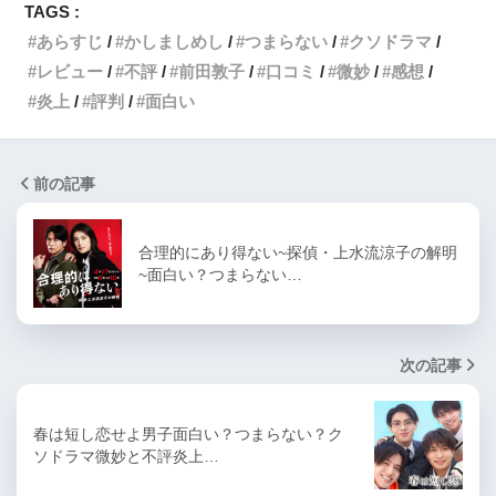
TAGS :
あらすじ
かしましめし
つまらない
クソドラマ
レビュー
不評
前田敦子
口コミ
微妙
感想
炎上
評判
面白い
前の記事
合理的にあり得ない~探偵・上水流涼子の解明
~面白い？つまらない…
次の記事
春は短し恋せよ男子面白い？つまらない？ク
ソドラマ微妙と不評炎上…