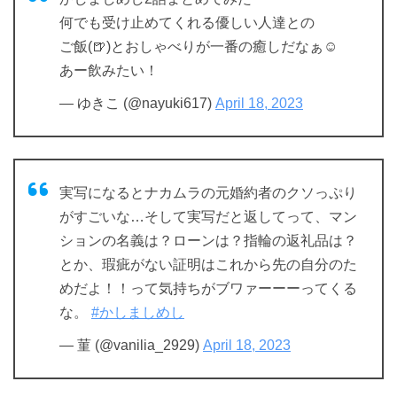
何でも受け止めてくれる優しい人達との
ご飯(🍺)とおしゃべりが一番の癒しだなぁ☺️
あー飲みたい！
— ゆきこ (@nayuki617)
April 18, 2023
実写になるとナカムラの元婚約者のクソっぷり
がすごいな…そして実写だと返してって、マン
ションの名義は？ローンは？指輪の返礼品は？
とか、瑕疵がない証明はこれから先の自分のた
めだよ！！って気持ちがブワァーーーってくる
な。
#かしましめし
— 菫 (@vanilia_2929)
April 18, 2023