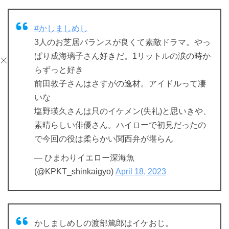
#かしましめし
3人のお芝居バランスが良くて素敵ドラマ。やっ
ぱり成海璃子さん好きだ。1リットルの涙の時か
らずっと好き
前田敦子さんはさすがの逸材。アイドルって凄
いな
塩野瑛久さんは只のイケメン(失礼)と思いきや、
素晴らしい俳優さん。ハイローで初見だったの
で今回の役は柔らかい関西弁が堪らん
— ひまわりイエロー深海魚
(@KPKT_shinkaigyo)
April 18, 2023
かしましめしの渡部篤郎はイケおじ。