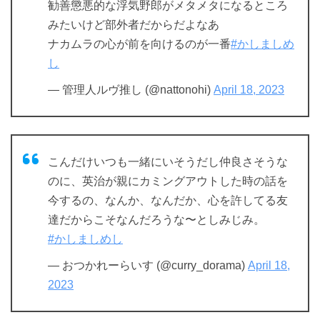
勧善懲悪的な浮気野郎がメタメタになるところ
みたいけど部外者だからだよなあ
ナカムラの心が前を向けるのが一番
#かしましめ
し
— 管理人ルヴ推し (@nattonohi)
April 18, 2023
こんだけいつも一緒にいそうだし仲良さそうな
のに、英治が親にカミングアウトした時の話を
今するの、なんか、なんだか、心を許してる友
達だからこそなんだろうな〜としみじみ。
#かしましめし
— おつかれーらいす (@curry_dorama)
April 18,
2023