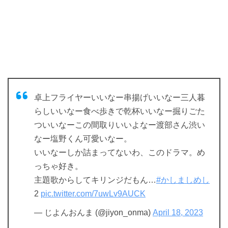
卓上フライヤーいいなー串揚げいいなー三人暮
らしいいなー食べ歩きで乾杯いいなー掘りごた
ついいなーこの間取りいいよなー渡部さん渋い
なー塩野くん可愛いなー。
いいなーしか詰まってないわ、このドラマ。め
っちゃ好き。
主題歌からしてキリンジだもん…
#かしましめし
2
pic.twitter.com/7uwLv9AUCK
— じよんおんま (@jiyon_onma)
April 18, 2023