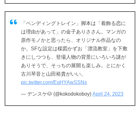
「ペンディングトレイン」脚本は「着飾る恋に
は理由があって」の金子ありささん。マンガの
原作モノかと思ったら、オリジナル作品なの
か。SFな設定は楳図かずお「漂流教室」を下敷
きにしつつも、登場人物の背景にいろいろ謎が
ありそうで、そっちの展開も楽しみ。とにかく
古川琴音と山田裕貴がいい。
pic.twitter.com/EqHYAwSSNs
— デンスケ🐶 (@kokodokoboy)
April 24, 2023