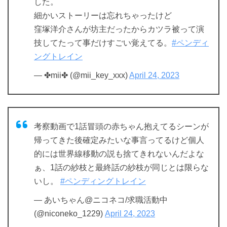
した。
細かいストーリーは忘れちゃったけど
窪塚洋介さんが坊主だったからカツラ被って演
技してたって事だけすごい覚えてる。
#ペンディ
ングトレイン
— ✤mii✤ (@mii_key_xxx)
April 24, 2023
考察動画で1話冒頭の赤ちゃん抱えてるシーンが
帰ってきた後確定みたいな事言ってるけど個人
的には世界線移動の説も捨てきれないんだよな
ぁ、1話の紗枝と最終話の紗枝が同じとは限らな
いし。
#ペンディングトレイン
— あいちゃん@ニコネコ/求職活動中
(@niconeko_1229)
April 24, 2023