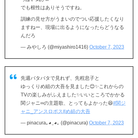
でも根性はありそうですね。
訓練の見せ方がうまいのでつい応援したくなり
ますねー、現場に出るようになったらどうなる
んだろ
— みやしろ (@miyashiro1416)
October 7, 2023
先週バタバタで見れず、先程息子と
ゆっくりめ組の大吾を見ました😊✨これからの
TVの楽しみがふえました✨いいところでかかる
関ジャニ∞の主題歌、とってもよかった😆
#関ジ
ャニ_アンスロポス
#め組の大吾
— pinacura｡⁠◕⁠‿⁠◕⁠｡ (@pinacura)
October 7, 2023