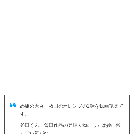
め組の大吾 救国のオレンジの2話を録画視聴で
す。
斧田くん、曽田作品の登場人物にしては妙に俗
っぽい気がw