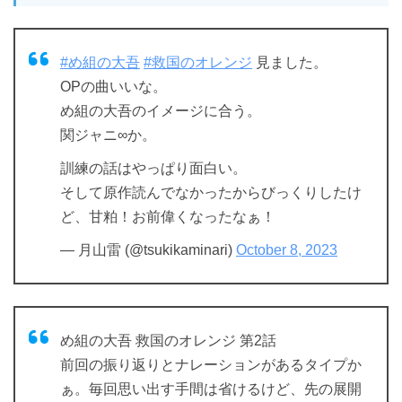
#め組の大吾
#救国のオレンジ
見ました。
OPの曲いいな。
め組の大吾のイメージに合う。
関ジャニ∞か。
訓練の話はやっぱり面白い。
そして原作読んでなかったからびっくりしたけ
ど、甘粕！お前偉くなったなぁ！
— 月山雷 (@tsukikaminari)
October 8, 2023
め組の大吾 救国のオレンジ 第2話
前回の振り返りとナレーションがあるタイプか
ぁ。毎回思い出す手間は省けるけど、先の展開