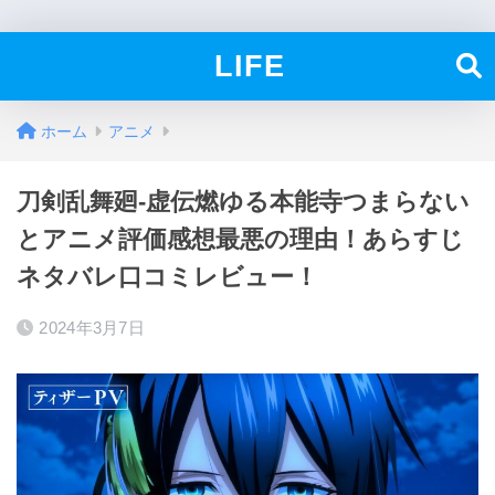
LIFE
ホーム
アニメ
刀剣乱舞廻-虚伝燃ゆる本能寺つまらない
とアニメ評価感想最悪の理由！あらすじ
ネタバレ口コミレビュー！
2024年3月7日