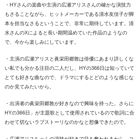
・HYさんの楽曲や主演の広瀬アリスさんの確かな演技力
もさることながら、ヒットメーカーである清水友佳子が脚
本を担当なさるということで、非常に期待しています。清
水さんのXによると長い期間温めていた作品のようなの
で、今から楽しみにしています。
・主演の広瀬アリスと眞栄田郷敦は俳優にあまり詳しくな
い私でも分かる注目の二人だし、HYの366日は知っていて
とても好きな曲なので、ドラマにするとどのような感じな
のか見てみたいから。
・出演者の眞栄田郷敦が好きなので興味を持った。さらに
HYの366日」が主題歌として使用されているので歌詞に合
わせて切ないラブストーリなのかなと想像できたので。
・広瀬アリスちゃんの演技が好きで目を奪われるから。コ