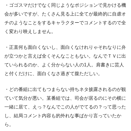
・ゴゴスマだけでなく同じようなポジションで見かける機
会が多いですが、たくさん見る上に全てが最終的に自虐オ
チのようなことをするキャラクターでコメントするので全
く変わり映えしません。
・正直何も面白くないし、面白くなけれりゃそれなりに弁
が立つかと言えば全くそんなこともない。なんでＴＶに出
ていられるのか、よく分からない人の1人。肩書きに芸人
と付くだけに、面白くなさ過ぎて腹ただしい。
・どの番組に出てもつまらない持ちネタ披露されるのが観
ていて気分が悪い。某番組では、司会が居るのにその横に
一緒に居て、えっ？なんでこの人がでてるの？って思った
し、結局コメント内容も的外れな事ばかり言っていたか
ら。