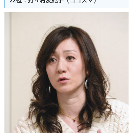
22位：野々村友紀子（ゴゴスマ）