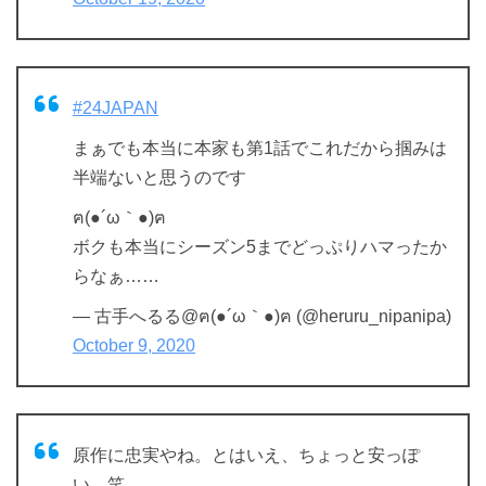
#24JAPAN
まぁでも本当に本家も第1話でこれだから掴みは
半端ないと思うのです
ฅ(●´ω｀●)ฅ
ボクも本当にシーズン5までどっぷりハマったか
らなぁ……
— 古手へるる@ฅ(●´ω｀●)ฅ (@heruru_nipanipa)
October 9, 2020
原作に忠実やね。とはいえ、ちょっと安っぽ
い…笑