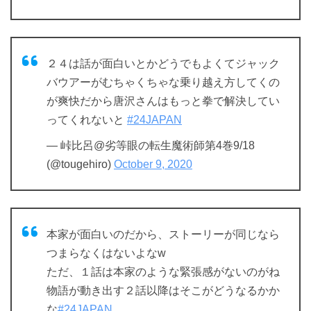
２４は話が面白いとかどうでもよくてジャック
バウアーがむちゃくちゃな乗り越え方してくの
が爽快だから唐沢さんはもっと拳で解決してい
ってくれないと
#24JAPAN
— 峠比呂@劣等眼の転生魔術師第4巻9/18
(@tougehiro)
October 9, 2020
本家が面白いのだから、ストーリーが同じなら
つまらなくはないよなw
ただ、１話は本家のような緊張感がないのがね
物語が動き出す２話以降はそこがどうなるかか
な
#24JAPAN