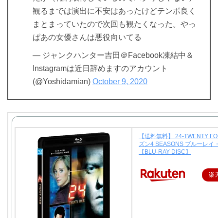
観るまでは演出に不安はあったけどテンポ良く
まとまっていたので次回も観たくなった。やっ
ぱあの女優さんは悪役向いてる
— ジャンクハンター吉田＠Facebook凍結中＆
Instagramは近日辞めますのアカウント
(@Yoshidamian)
October 9, 2020
【送料無料】 24-TWENTY FO
ズン4 SEASONS ブルーレ
【BLU-RAY DISC】
楽