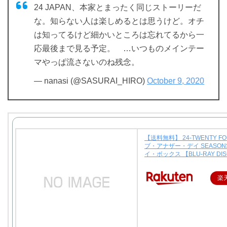
24 JAPAN、本家とまったく同じストーリーだ
な。知らない人は楽しめるとは思うけど。オチ
は知ってるけど細かいところは忘れてるから一
応最後まで見る予定。 …いつものメインテー
マやっぱ流さないのね残念。
— nanasi (@SASURAI_HIRO)
October 9, 2020
【送料無料】 24-TWENTY FO
ブ・アナザー・デイ SEASON
イ・ボックス 【BLU-RAY DI
楽