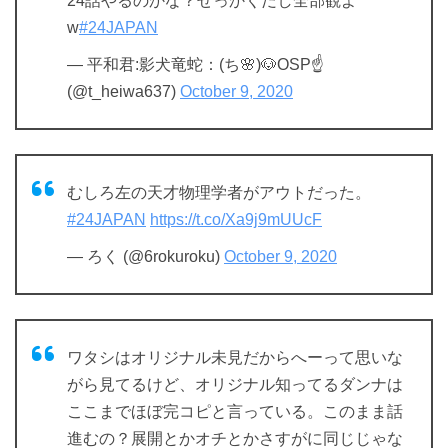
24話やるのかな？せっかくだし全部観よ
w
#24JAPAN
— 平和君:影犬竜蛇：(ち🌸)🐶OSP☝️
(@t_heiwa637)
October 9, 2020
むしろ左の天才物理学者がアウトだった。
#24JAPAN
https://t.co/Xa9j9mUUcF
— ろく (@6rokuroku)
October 9, 2020
ワタシはオリジナル未見だからへーって思いな
がら見てるけど、オリジナル知ってるダンナは
ここまでほぼ完コピと言っている。このまま話
進むの？展開とかオチとかさすがに同じじゃな