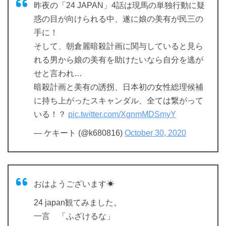
昨夜の「24 JAPAN」4話は現馬の単独行動に疑
惑の目が向けられる中、遂に娘の美有が民三の
手に！
そして、朝倉麗暗殺計画に関与していると見ら
れる男から娘の美有を助けたいなら自分を逃が
せと言われ…
暗殺計画と美有の誘拐、日本初の女性総理候補
に持ち上がったスキャンダル、全ては繋がって
いる！？
pic.twitter.com/XgnmMDSmyY
— ケキート (@k680816)
October 30, 2020
おはようございます☀
24 japan観てみました。
一言 「ふざけるな」