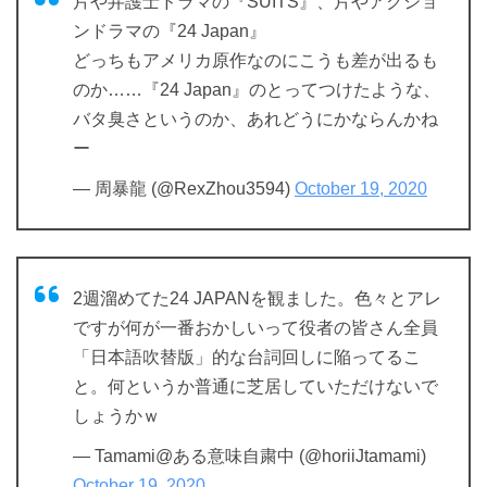
片や弁護士ドラマの『SUITS』、片やアクショ
ンドラマの『24 Japan』
どっちもアメリカ原作なのにこうも差が出るも
のか……『24 Japan』のとってつけたような、
バタ臭さというのか、あれどうにかならんかね
ー
— 周暴龍 (@RexZhou3594)
October 19, 2020
2週溜めてた24 JAPANを観ました。色々とアレ
ですが何が一番おかしいって役者の皆さん全員
「日本語吹替版」的な台詞回しに陥ってるこ
と。何というか普通に芝居していただけないで
しょうかｗ
— Tamami@ある意味自粛中 (@horiiJtamami)
October 19, 2020