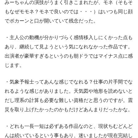
みーちゃんの演技がうまく引きこまれたが、モネ（そもそ
もなぜモモネ？モネで良いのでは・・・）はいつも同じ顔
でポカーンと口が開いていて残念だった。
・主人公の動機が分かりづらく感情移入しにくかった点も
あり、継続して見ようという気になれなかった作品です。
出演者が豪華すぎるというのも朝ドラではマイナス点に感
じます。
・気象予報士ってあんな感じでなれる？仕事の片手間でな
れるような感じがありました。天気図や地形を読めないと
だし理系の計算も必要な難しい資格だと思うのですが。震
災を取り上げたかったのかもだけどあんまりだったかな。
・どれも一長一短は必ずある作品なのと、現状ちむどんど
んは続いているという事もあり、迷いましたが現在完結し