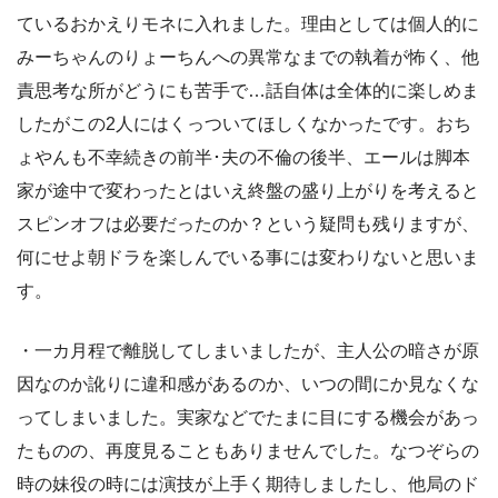
ているおかえりモネに入れました。理由としては個人的に
みーちゃんのりょーちんへの異常なまでの執着が怖く、他
責思考な所がどうにも苦手で…話自体は全体的に楽しめま
したがこの2人にはくっついてほしくなかったです。おち
ょやんも不幸続きの前半･夫の不倫の後半、エールは脚本
家が途中で変わったとはいえ終盤の盛り上がりを考えると
スピンオフは必要だったのか？という疑問も残りますが、
何にせよ朝ドラを楽しんでいる事には変わりないと思いま
す。
・一カ月程で離脱してしまいましたが、主人公の暗さが原
因なのか訛りに違和感があるのか、いつの間にか見なくな
ってしまいました。実家などでたまに目にする機会があっ
たものの、再度見ることもありませんでした。なつぞらの
時の妹役の時には演技が上手く期待しましたし、他局のド