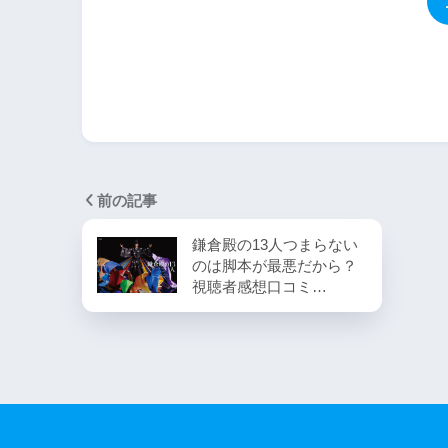
前の記事
鎌倉殿の13人つまらない
のは脚本が最悪だから？
視聴者感想口コミ…