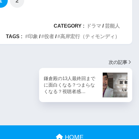
1
2
CATEGORY :
ドラマ
芸能人
TAGS :
印象
役者
高岸宏行（ティモンディ）
次の記事
鎌倉殿の13人最終回まで
に面白くなる？つまらな
くなる？視聴者感…
HOME