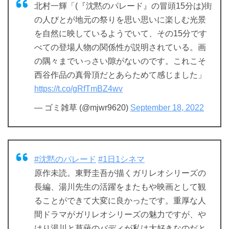
北村一輝「(『沈黙のパレード』の冒頭15分は)街
の人びとが地元の祭りを思い思いに楽しむ光景
を自然に映しているようでいて、その15分です
べての登場人物の関係性が説明されている。画
の隅々までいっさい隙がないのです。これこそ
西谷作品の真骨頂だとあらためて感じました」
https://t.co/gRfTmBZ4wv
— ゴミ雑草 (@mjwr9620)
September 18, 2022
#沈黙のパレード
#1日1シネマ
原作未読。東野圭吾が描くガリレオシリーズの
長編、湯川先生の活躍をまたもや映画として観
ることができて大変に良かったです。重厚な人
間ドラマがガリレオシリーズの魅力ですが、や
はり湯川と草薙のバディが私は大好きなのだと