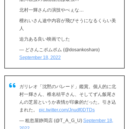
北村一輝さんの演技やべぇな…
檀れいさん途中内容が飛びそうになるくらい美
人
迫力ある良い映画でした
— どさんこポムポム (@dosankosharo)
September 18, 2022
ガリレオ「沈黙のパレード」鑑賞。個人的に北
村一輝さん、椎名桔平さん、そしてずん飯尾さ
んの芝居というか表情が印象的だった。引き込
まれた。
pic.twitter.com/Jnudf0DTDs
— 粗忽屋静岡店 (@T_A_G_U)
September 18,
2022