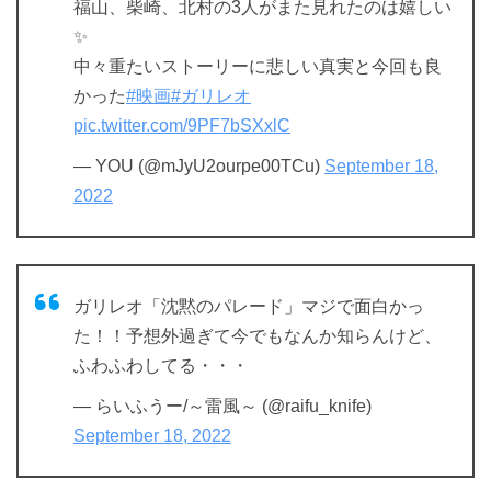
福山、柴崎、北村の3人がまた見れたのは嬉しい
✨
中々重たいストーリーに悲しい真実と今回も良
かった
#映画
#ガリレオ
pic.twitter.com/9PF7bSXxlC
— YOU (@mJyU2ourpe00TCu)
September 18,
2022
ガリレオ「沈黙のパレード」マジで面白かっ
た！！予想外過ぎて今でもなんか知らんけど、
ふわふわしてる・・・
— らいふうー/～雷風～ (@raifu_knife)
September 18, 2022