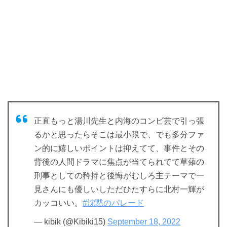
正直もっと湯川先生と内海のコンビ芸で引っ張
るかと思ったらそこは最小限で、でも多分ファ
ン的に嬉しいポイントは抑えてて、事件とその
背後の人間ドラマに焦点が当てられてて草薙の
刑事としての矜持と後悔がむしろ主テーマで一
見さんにも優しいしただひたすらに北村一輝が
カッコいい。
#沈黙のパレード
— kibik (@Kibiki15)
September 18, 2022