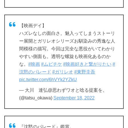
【映画デイ】
ハズレなしの面白さ。魅入ってしまうストーリ
ー展開とガリレオシリーズお馴染みの秀逸な人
間模様の描写。今回は完全な悪役がいてわかり
やすい側面も。透明な螺旋も映画化あるのか
な。
#映画
#ムビチケ
#映画好きと繋がりたい
#
沈黙のパレード
#ガリレオ
#東野圭吾
pic.twitter.com/6hVYk2YZkU
— 大川 達弘@思わずワオと唸る提案を。
(@tatsu_okawa)
September 18, 2022
『沈黙のパレード』鑑賞。