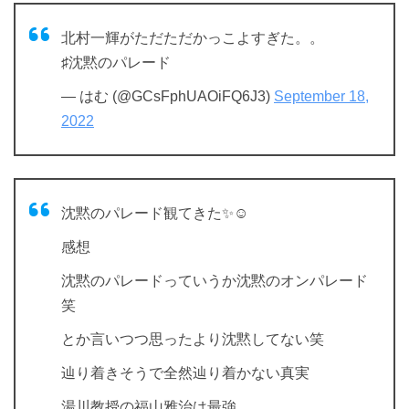
北村一輝がただただかっこよすぎた。。
♯沈黙のパレード
— はむ (@GCsFphUAOiFQ6J3)
September 18,
2022
沈黙のパレード観てきた✨☺️
感想
沈黙のパレードっていうか沈黙のオンパレード
笑
とか言いつつ思ったより沈黙してない笑
辿り着きそうで全然辿り着かない真実
湯川教授の福山雅治は最強…