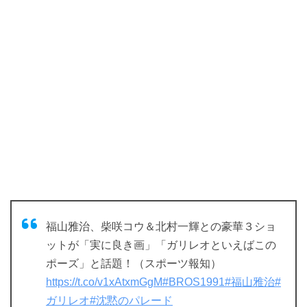
福山雅治、柴咲コウ＆北村一輝との豪華３ショ
ットが「実に良き画」「ガリレオといえばこの
ポーズ」と話題！（スポーツ報知）
https://t.co/v1xAtxmGgM
#BROS1991
#福山雅治
#
ガリレオ
#沈黙のパレード