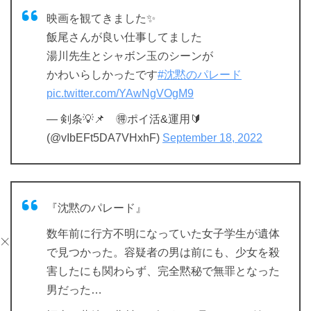
映画を観てきました✨
飯尾さんが良い仕事してました
湯川先生とシャボン玉のシーンが
かわいらしかったです
#沈黙のパレード
pic.twitter.com/YAwNgVOgM9
— 剣条💡📌 🉐ポイ活&運用🔰
(@vIbEFt5DA7VHxhF)
September 18, 2022
『沈黙のパレード』
数年前に行方不明になっていた女子学生が遺体
で見つかった。容疑者の男は前にも、少女を殺
害したにも関わらず、完全黙秘で無罪となった
男だった…