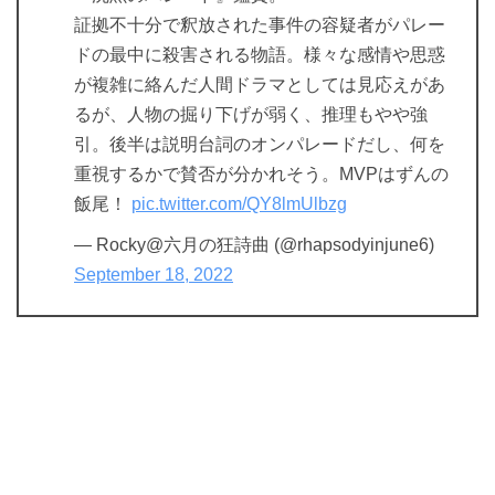
証拠不十分で釈放された事件の容疑者がパレー
ドの最中に殺害される物語。様々な感情や思惑
が複雑に絡んだ人間ドラマとしては見応えがあ
るが、人物の掘り下げが弱く、推理もやや強
引。後半は説明台詞のオンパレードだし、何を
重視するかで賛否が分かれそう。MVPはずんの
飯尾！
pic.twitter.com/QY8lmUlbzg
— Rocky@六月の狂詩曲 (@rhapsodyinjune6)
September 18, 2022