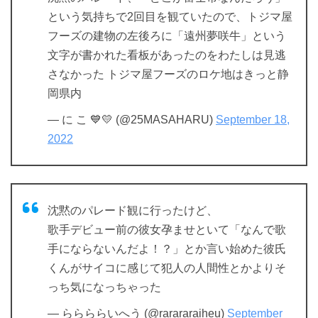
という気持ちで2回目を観ていたので、トジマ屋
フーズの建物の左後ろに「遠州夢咲牛」という
文字が書かれた看板があったのをわたしは見逃
さなかった トジマ屋フーズのロケ地はきっと静
岡県内
— に こ 💙💛 (@25MASAHARU)
September 18,
2022
沈黙のパレード観に行ったけど、
歌手デビュー前の彼女孕ませといて「なんで歌
手にならないんだよ！？」とか言い始めた彼氏
くんがサイコに感じて犯人の人間性とかよりそ
っち気になっちゃった
— ららららいへう (@rarararaiheu)
September