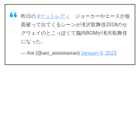
昨日の
#ゲットレディ
ジョーカーやエースが仮
面被って出てくるシーンが滝沢歌舞伎2018のセ
グウェイのとこっぽくて脳内BGMが滝沢歌舞伎
になった。
— Aoi (@aoi_aoiaoiaoiao)
January 9, 2023