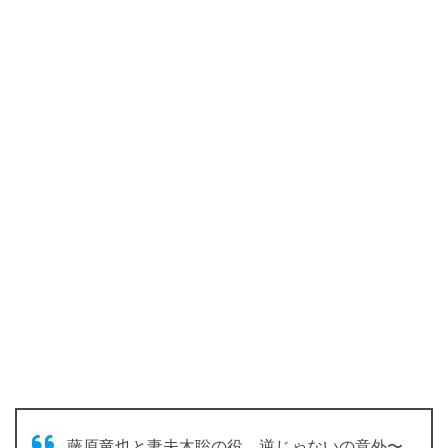
藤原竜也と妻夫木聡の役、逆じゃないの意外〜