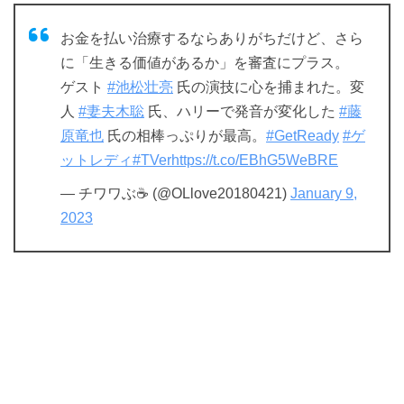
お金を払い治療するならありがちだけど、さら
に「生きる価値があるか」を審査にプラス。
ゲスト
#池松壮亮
氏の演技に心を捕まれた。変
人
#妻夫木聡
氏、ハリーで発音が変化した
#藤
原竜也
氏の相棒っぷりが最高。
#GetReady
#ゲ
ットレディ
#TVer
https://t.co/EBhG5WeBRE
— チワワぶ☕ (@OLlove20180421)
January 9,
2023