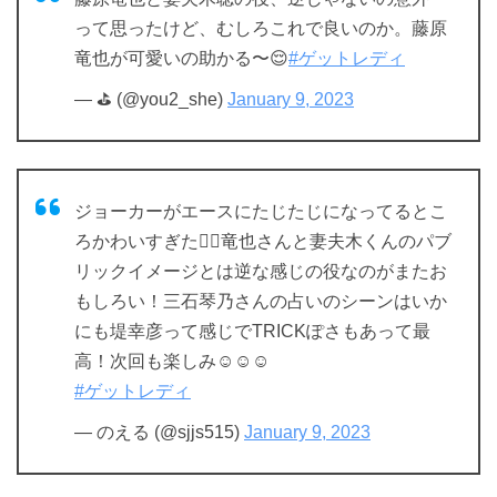
って思ったけど、むしろこれで良いのか。藤原
竜也が可愛いの助かる〜😌
#ゲットレディ
— ⛳️ (@you2_she)
January 9, 2023
ジョーカーがエースにたじたじになってるとこ
ろかわいすぎた🤦‍♀️竜也さんと妻夫木くんのパブ
リックイメージとは逆な感じの役なのがまたお
もしろい！三石琴乃さんの占いのシーンはいか
にも堤幸彦って感じでTRICKぽさもあって最
高！次回も楽しみ☺️☺️☺️
#ゲットレディ
— のえる (@sjjs515)
January 9, 2023