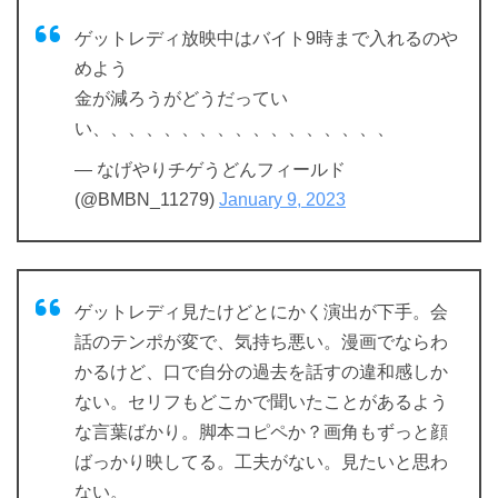
ゲットレディ放映中はバイト9時まで入れるのや
めよう
金が減ろうがどうだってい
い、、、、、、、、、、、、、、、、、
— なげやりチゲうどんフィールド
(@BMBN_11279)
January 9, 2023
ゲットレディ見たけどとにかく演出が下手。会
話のテンポが変で、気持ち悪い。漫画でならわ
かるけど、口で自分の過去を話すの違和感しか
ない。セリフもどこかで聞いたことがあるよう
な言葉ばかり。脚本コピペか？画角もずっと顔
ばっかり映してる。工夫がない。見たいと思わ
ない。