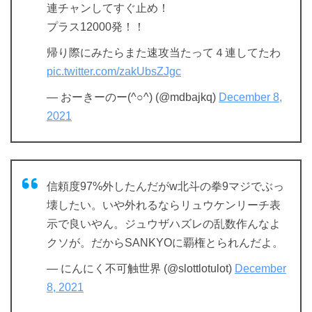
連チャンしてすぐ止め！
プラス12000発！！
帰り際にみたらまた速攻当たって４連してたわ
pic.twitter.com/zakUbsZJgc
— おーきーのー(^○^) (@mdbajkq)
December 8,
2021
信頼度97%外したんだがw北斗の拳9マジでぶっ
壊したい。いや外れるならリュウケンリーチ表
示で良いやん。ジュウザハズレの乱数作んなよ
クソが。だからSANKYOに覇権とられんだよ。
— にんにく不可触世界 (@slottlotulot)
December
8, 2021