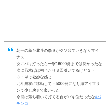
朝一の新台北斗の拳９がクソ台でいきなりマイ
ナス
次にバキ打ったら一撃16000発までは良かったな
次に乃木ぱは初当たり３回引いてるけど３・
３・単で微妙な感じ
北斗無双に移動して－5000発になり海アイマリ
ンで少し戻せて良かった
今回は落ち着いて打てる台がバキ位だったな
#パ
チンコ