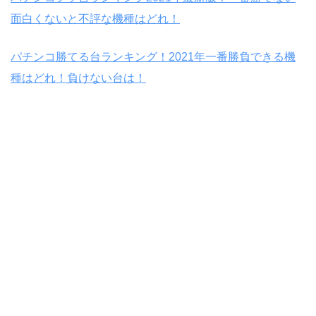
面白くないと不評な機種はどれ！
パチンコ勝てる台ランキング！2021年一番勝負できる機
種はどれ！負けない台は！