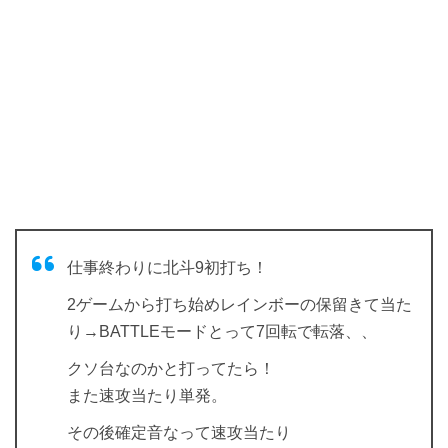
仕事終わりに北斗9初打ち！
2ゲームから打ち始めレインボーの保留きて当た
り→BATTLEモードとって7回転で転落、、
クソ台なのかと打ってたら！
また速攻当たり単発。
その後確定音なって速攻当たり