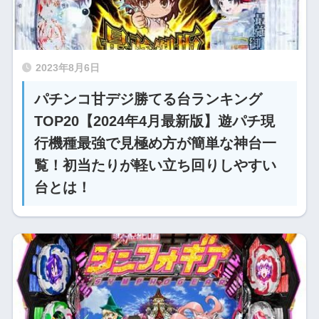
2023年8月6日
パチンコ甘デジ勝てる台ランキング
TOP20【2024年4月最新版】遊パチ現
行機種最強で見極め方が簡単な神台一
覧！初当たりが軽い立ち回りしやすい
台とは！