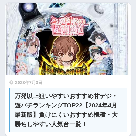
2023年7月3日
万発以上狙いやすいおすすめ甘デジ・
遊パチランキングTOP22【2024年4月
最新版】負けにくいおすすめ機種・大
勝ちしやすい人気台一覧！