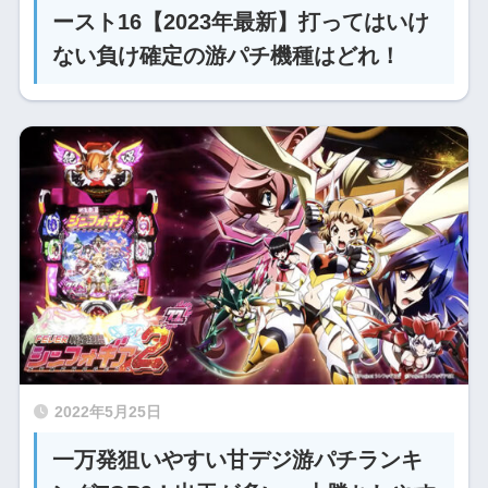
ースト16【2023年最新】打ってはいけ
ない負け確定の游パチ機種はどれ！
2022年5月25日
一万発狙いやすい甘デジ游パチランキ