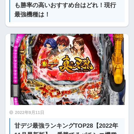
も勝率の高いおすすめ台はどれ！現行
最強機種は！
2022年9月11日
甘デジ最強ランキングTOP28【2022年