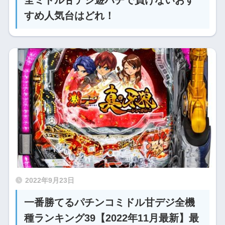
全ミドル甘デジ遊パチで負けないおす
すめ人気台はどれ！
2022年9月23日
一番勝てるパチンコミドル甘デジ全機
種ランキング39【2022年11月最新】最