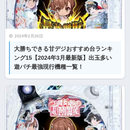
2024年2月26日
大勝ちできる甘デジおすすめ台ランキ
ング15【2024年3月最新版】出玉多い
遊パチ最強現行機種一覧！