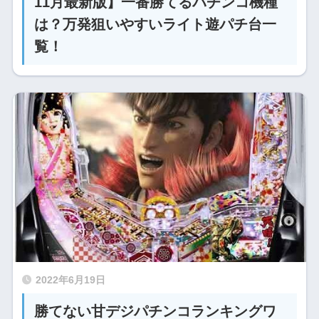
11月最新版】一番勝てるパチンコ機種
は？万発狙いやすいライト遊パチ台一
覧！
2022年6月19日
勝てない甘デジパチンコランキングワ