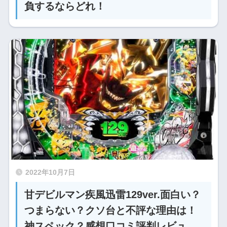
負するならどれ！
2022年10月7日
甘デビルマン疾風迅雷129ver.面白い？
つまらない？クソ台と不評な理由は！
神スペック？感想口コミ評判レビュ