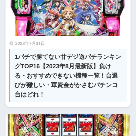
2023年7月31日
1パチで勝てない甘デジ遊パチランキン
グTOP16【2023年8月最新版】負け
る・おすすめできない機種一覧！台選
びが難しい・軍資金がかさむパチンコ
台はどれ！