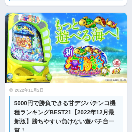
2022年11月2日
5000円で勝負できる甘デジパチンコ機
種ランキングBEST21【2022年12月最
新版】勝ちやすい負けない遊パチ台一
覧！