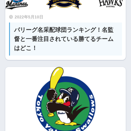
2022年5月10日
パリーグ名采配球団ランキング！名監
督と一番注目されている勝てるチーム
はどこ！