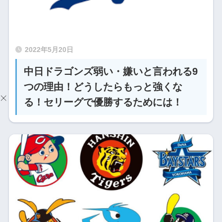
2022年5月20日
中日ドラゴンズ弱い・嫌いと言われる9
つの理由！どうしたらもっと強くな
る！セリーグで優勝するためには！