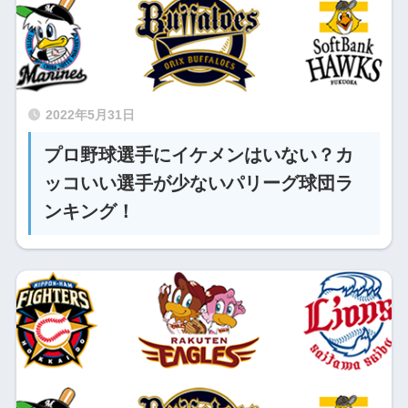
2022年5月31日
プロ野球選手にイケメンはいない？カ
ッコいい選手が少ないパリーグ球団ラ
ンキング！