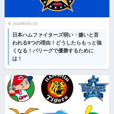
2022年6月17日
日本ハムファイターズ弱い・嫌いと言
われる9つの理由！どうしたらもっと強
くなる！パリーグで優勝するために
は！