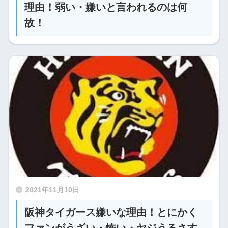
理由！弱い・嫌いと言われるのは何
故！
2021年11月10日
阪神タイガース嫌いな理由！とにかく
ファンがうざい・怖い・ヤジうるさす