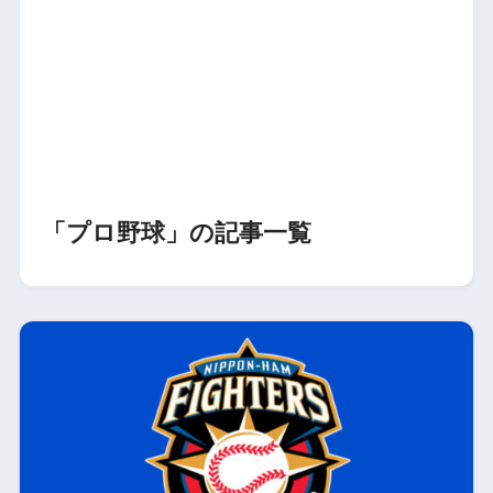
「プロ野球」の記事一覧