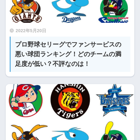
2022年5月20日
プロ野球セリーグでファンサービスの
悪い球団ランキング！どのチームの満
足度が低い？不評なのは！